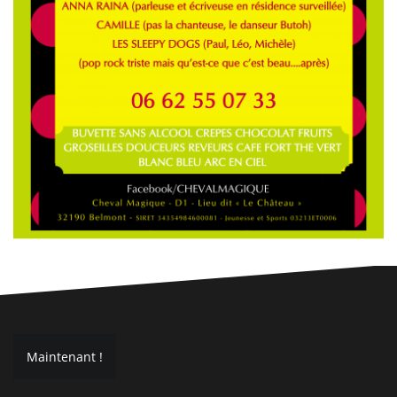
N
Maintenant !
a