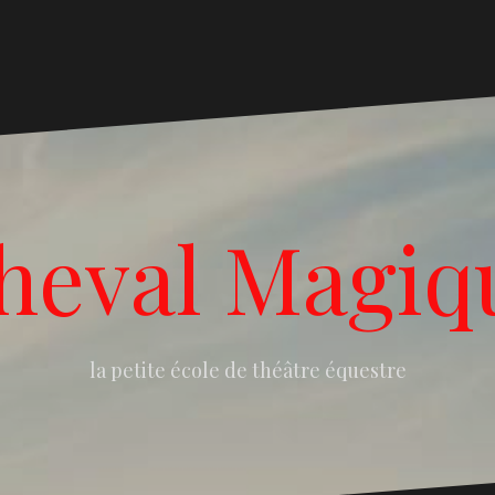
heval Magiq
la petite école de théâtre équestre